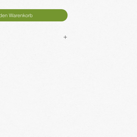
 den Warenkorb
0.23G
re