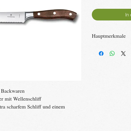
In
Hauptmerkmale
Artikelnummer: 7.743
Klingenlänge: 23 cm
Gewicht: 276 g
Kollektion: Grand Maît
n Backwaren
r mit Wellenschliff
tra scharfem Schliff und einem 