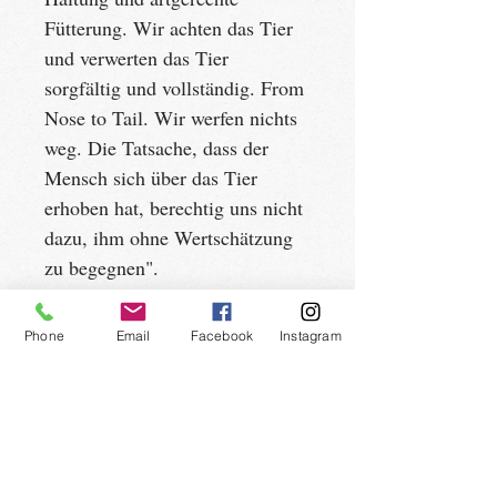
Fütterung. Wir achten das Tier 
und verwerten das Tier 
sorgfältig und vollständig. From 
Nose to Tail. Wir werfen nichts 
weg. Die Tatsache, dass der 
Mensch sich über das Tier 
erhoben hat, berechtig uns nicht 
dazu, ihm ohne Wertschätzung 
zu begegnen".
Dieses aussergewöhnliche 
Phone
Email
Facebook
Instagram
Fleisch lassen wir hier bei uns 
im Haus mindestens 30 Tage 
am Knochen reifen. Es werden 
nur H4 taxierte weibliche Tier 
veredelt. So wird dieses 