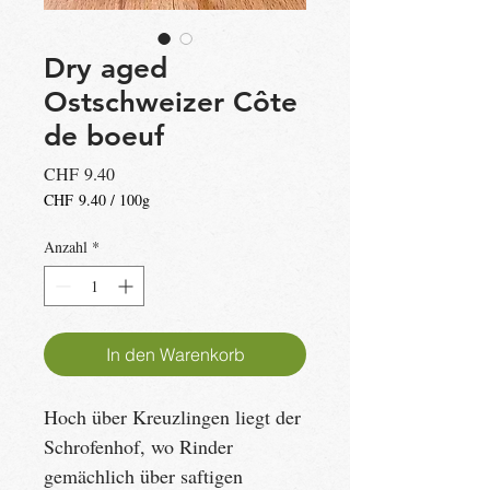
Dry aged
Ostschweizer Côte
de boeuf
Preis
CHF 9.40
CHF 9.40
/
100g
CHF 9.40
pro
Anzahl
*
100
Gramm
In den Warenkorb
Hoch über Kreuzlingen liegt der 
Schrofenhof, wo Rinder 
gemächlich über saftigen 